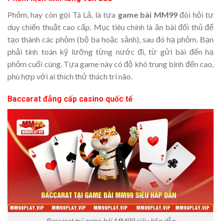
Phỏm, hay còn gọi Tá Lả, là tựa
game bài MM99
đòi hỏi tư
duy chiến thuật cao cấp. Mục tiêu chính là ăn bài đối thủ để
tạo thành các phỏm (bộ ba hoặc sảnh), sau đó hạ phỏm. Bạn
phải tính toán kỹ lưỡng từng nước đi, từ gửi bài đến hạ
phỏm cuối cùng. Tựa game này có độ khó trung bình đến cao,
phù hợp với ai thích thử thách trí não.
Baccarat đẳng cấp casino quốc tế
Baccarat tại game bài MM99 siêu hấp dẫn