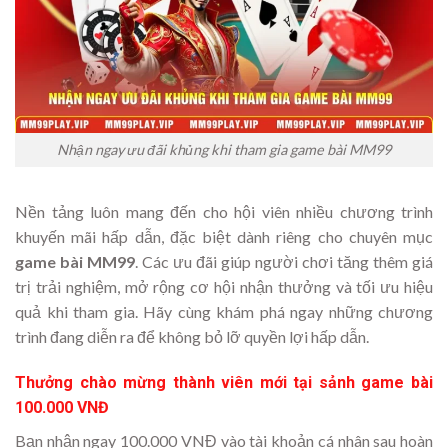
Nhận ngay ưu đãi khủng khi tham gia game bài MM99
Nền tảng luôn mang đến cho hội viên nhiều chương trình
khuyến mãi hấp dẫn, đặc biệt dành riêng cho chuyên mục
game bài MM99
. Các ưu đãi giúp người chơi tăng thêm giá
trị trải nghiệm, mở rộng cơ hội nhận thưởng và tối ưu hiệu
quả khi tham gia. Hãy cùng khám phá ngay những chương
trình đang diễn ra để không bỏ lỡ quyền lợi hấp dẫn.
Thưởng chào mừng thành viên mới tại sảnh game bài
100.000 VNĐ
Bạn nhận ngay 100.000 VNĐ vào tài khoản cá nhân sau hoàn