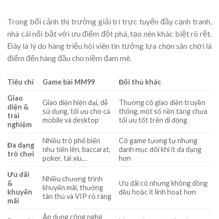
Trong bối cảnh thị trường giải trí trực tuyến đầy cạnh tranh,
nhà cái nổi bật với ưu điểm đột phá, tạo nên khác biệt rõ rệt.
Đây là lý do hàng triệu hôi viên tin tưởng lựa chọn sân chơi là
điểm đến hàng đầu cho niềm đam mê.
Tiêu chí
Game bài MM99
Đối thủ khác
Giao
Giao diện hiện đại, dễ
Thường có giao diện truyền
diện &
sử dụng, tối ưu cho cả
thống, một số nền tảng chưa
trải
mobile và desktop
tối ưu tốt trên di động
nghiệm
Nhiều trò phổ biến
Có game tương tự nhưng
Đa dạng
như tiến lên, baccarat,
danh mục đôi khi ít đa dạng
trò chơi
poker, tài xỉu…
hơn
Ưu đãi
Nhiều chương trình
&
Ưu đãi có nhưng không đồng
khuyến mãi, thưởng
khuyến
đều hoặc ít linh hoạt hơn
tân thủ và VIP rõ ràng
mãi
Áp dụng công nghệ