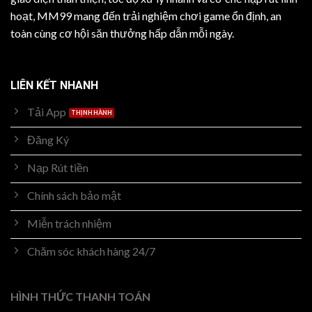
hoạt, MM99 mang đến trải nghiệm chơi game ổn định, an
toàn cùng cơ hội săn thưởng hấp dẫn mỗi ngày.
LIÊN KẾT NHANH
Tải App
Đăng Ký
Nạp Rút tiền
Chính sách bảo mật
Miễn trách nhiệm
Chăm sóc khách hàng 24/7
HÌNH THỨC THANH TOÁN