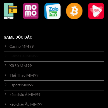
GAME ĐỘC ĐẮC
Casino MM99
Game Bài MM99
Xổ Số MM99
Thể Thao MM99
Esport MM99
kèo châu Á MM99
kèo châu Âu MM99