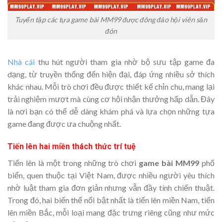
Tuyển tập các tựa game bài MM99 được đông đảo hội viên săn
đón
Nhà cái
thu hút người tham gia nhờ bộ sưu tập game đa
dạng, từ truyền thống đến hiện đại, đáp ứng nhiều sở thích
khác nhau. Mỗi trò chơi đều được thiết kế chỉn chu, mang lại
trải nghiệm mượt mà cùng cơ hội nhận thưởng hấp dẫn. Đây
là nơi bạn có thể dễ dàng khám phá và lựa chọn những tựa
game đang được ưa chuộng nhất.
Tiến lên hai miền thách thức trí tuệ
Tiến lên là một trong những trò chơi
game bài MM99
phổ
biến, quen thuộc tại Việt Nam, được nhiều người yêu thích
nhờ luật tham gia đơn giản nhưng vẫn đầy tính chiến thuật.
Trong đó, hai biến thể nổi bật nhất là tiến lên miền Nam, tiến
lên miền Bắc, mỗi loại mang đặc trưng riêng cũng như mức