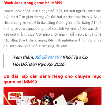
Black Jack trong game bài MM99
Black Jack cũng là lựa chọn nổi bật, thu hút người chơi bởi
luật chơi đơn giản nhưng vẫn đòi hỏi sự tính toán hợp lý. Mục
tiêu của người chơi là đạt tổng điểm gần hoặc bằng 21 mà
không bị vượt quá, đồng thời so sánh với nhà cái để xác định
kết quả thắng thua. Với nhịp chơi nhanh, dễ tiếp cận và tỷ lệ
hấp dẫn, Black Jack mang đến trải nghiệm giải trí thú vị và
phù hợp cho nhiều đối tượng người chơi.
Xem thêm:
Xổ Số MM99
Khởi Tạo Cơ
Hội Đổi Đời Rực Rỡ 2026
Ưu đãi hấp dẫn dành riêng cho chuyên mục
game bài MM99