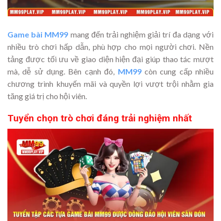
Game bài MM99
mang đến trải nghiệm giải trí đa dạng với
nhiều trò chơi hấp dẫn, phù hợp cho mọi người chơi. Nền
tảng được tối ưu về giao diện hiện đại giúp thao tác mượt
mà, dễ sử dụng. Bên cạnh đó,
MM99
còn cung cấp nhiều
chương trình khuyến mãi và quyền lợi vượt trội nhằm gia
tăng giá trị cho hội viên.
Tuyển chọn trò chơi đáng trải nghiệm nhất