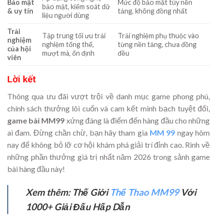
Bảo mật
Mức độ bảo mật tùy nền
bảo mật, kiểm soát dữ
& uy tín
tảng, không đồng nhất
liệu người dùng
Trải
Tập trung tối ưu trải
Trải nghiệm phụ thuộc vào
nghiệm
nghiệm tổng thể,
từng nền tảng, chưa đồng
của hội
mượt mà, ổn định
đều
viên
Lời kết
Thông qua ưu đãi vượt trội về danh mục game phong phú,
chính sách thưởng lôi cuốn và cam kết minh bạch tuyệt đối,
game bài MM99
xứng đáng là điểm đến hàng đầu cho những
ai đam. Đừng chần chừ, bạn hãy tham gia
MM 99
ngay hôm
nay để không bỏ lỡ cơ hội khám phá giải trí đỉnh cao. Rinh về
những phần thưởng giá trị nhất năm 2026 trong sảnh game
bài hàng đầu này!
Xem thêm: Thế Giới
Thể Thao MM99
Với
1000+ Giải Đấu Hấp Dẫn