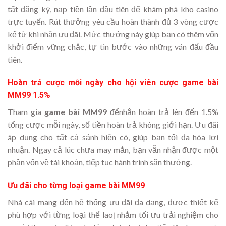
tất đăng ký, nạp tiền lần đầu tiên để khám phá kho casino
trực tuyến. Rút thưởng yêu cầu hoàn thành đủ 3 vòng cược
kể từ khi nhận ưu đãi. Mức thưởng này giúp bạn có thêm vốn
khởi điểm vững chắc, tự tin bước vào những ván đấu đầu
tiên.
Hoàn trả cược mỗi ngày cho hội viên cược game bài
MM99 1.5%
Tham gia
game bài MM99
đểnhận hoàn trả lên đến 1.5%
tổng cược mỗi ngày, số tiền hoàn trả không giới hạn. Ưu đãi
áp dụng cho tất cả sảnh hiện có, giúp bạn tối đa hóa lợi
nhuận. Ngay cả lúc chưa may mắn, bạn vẫn nhận được một
phần vốn về tài khoản, tiếp tục hành trình săn thưởng.
Ưu đãi cho từng loại game bài MM99
Nhà cái mang đến hệ thống ưu đãi đa dạng, được thiết kế
phù hợp với từng loại thể laoị nhằm tối ưu trải nghiệm cho