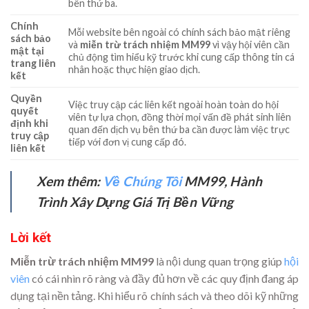
bên thứ ba.
Chính
Mỗi website bên ngoài có chính sách bảo mật riêng
sách bảo
và
miễn trừ trách nhiệm MM99
vì vậy hội viên cần
mật tại
chủ động tìm hiểu kỹ trước khi cung cấp thông tin cá
trang liên
nhân hoặc thực hiện giao dịch.
kết
Quyền
Việc truy cập các liên kết ngoài hoàn toàn do hội
quyết
viên tự lựa chọn, đồng thời mọi vấn đề phát sinh liên
định khi
quan đến dịch vụ bên thứ ba cần được làm việc trực
truy cập
tiếp với đơn vị cung cấp đó.
liên kết
Xem thêm:
Về Chúng Tôi
MM99, Hành
Trình Xây Dựng Giá Trị Bền Vững
Lời kết
Miễn trừ trách nhiệm MM99
là nội dung quan trọng giúp
hội
viên
có cái nhìn rõ ràng và đầy đủ hơn về các quy định đang áp
dụng tại nền tảng. Khi hiểu rõ chính sách và theo dõi kỹ những