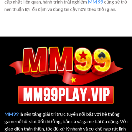
cập nhật liên quan, hành trình trải nghiệm
MM 99
cũng sẽ trở
nên thuận lợi, ổn định và đáng tin cậy hơn theo thời gian.
MM99
là nền tảng giải trí trực tuyến nổi bật với hệ thống
game nổ hũ, slot đổi thưởng, bắn cá và game bài đa dạng. Với
giao diện thân thiện, tốc độ xử lý nhanh và cơ chế nạp rút linh