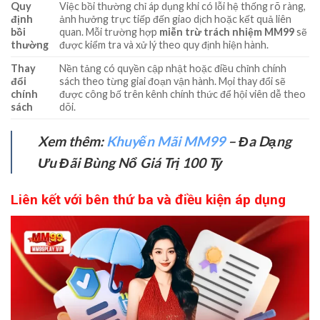
Quy
Việc bồi thường chỉ áp dụng khi có lỗi hệ thống rõ ràng,
định
ảnh hưởng trực tiếp đến giao dịch hoặc kết quả liên
bồi
quan. Mỗi trường hợp
miễn trừ trách nhiệm MM99
sẽ
thường
được kiểm tra và xử lý theo quy định hiện hành.
Thay
Nền tảng có quyền cập nhật hoặc điều chỉnh chính
đổi
sách theo từng giai đoạn vận hành. Mọi thay đổi sẽ
chính
được công bố trên kênh chính thức để hội viên dễ theo
sách
dõi.
Xem thêm:
Khuyến Mãi MM99
– Đa Dạng
Ưu Đãi Bùng Nổ Giá Trị 100 Tỷ
Liên kết với bên thứ ba và điều kiện áp dụng