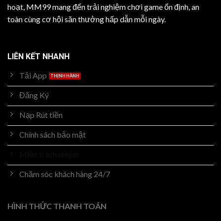
hoạt, MM99 mang đến trải nghiệm chơi game ổn định, an
toàn cùng cơ hội săn thưởng hấp dẫn mỗi ngày.
LIÊN KẾT NHANH
Tải App
Đăng Ký
Nạp Rút tiền
Chính sách bảo mật
Miễn trách nhiệm
Chăm sóc khách hàng 24/7
HÌNH THỨC THANH TOÁN