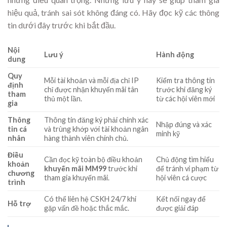
hiệu quả, tránh sai sót không đáng có. Hãy đọc kỹ các thông
tin dưới đây trước khi bắt đầu.
Nội
Lưu ý
Hành động
dung
Quy
Mỗi tài khoản và mỗi địa chỉ IP
Kiểm tra thông tin
định
chỉ được nhận khuyến mãi tân
trước khi đăng ký
tham
thủ một lần.
từ các hội viên mới
gia
Thông
Thông tin đăng ký phải chính xác
Nhập đúng và xác
tin cá
và trùng khớp với tài khoản ngân
minh kỹ
nhân
hàng thành viên chính chủ.
Điều
Cần đọc kỹ toàn bộ điều khoản
Chủ động tìm hiểu
khoản
khuyến mãi MM99
trước khi
để tránh vi phạm từ
chương
tham gia khuyến mãi.
hội viên cá cược
trình
Có thể liên hệ CSKH 24/7 khi
Kết nối ngay để
Hỗ trợ
gặp vấn đề hoặc thắc mắc.
được giải đáp