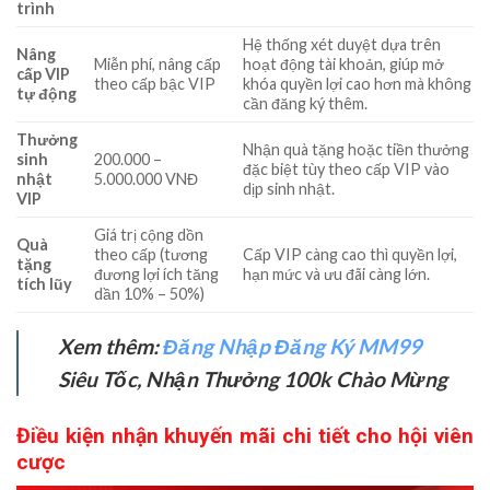
trình
Hệ thống xét duyệt dựa trên
Nâng
Miễn phí, nâng cấp
hoạt động tài khoản, giúp mở
cấp VIP
theo cấp bậc VIP
khóa quyền lợi cao hơn mà không
tự động
cần đăng ký thêm.
Thưởng
Nhận quà tặng hoặc tiền thưởng
sinh
200.000 –
đặc biệt tùy theo cấp VIP vào
nhật
5.000.000 VNĐ
dịp sinh nhật.
VIP
Giá trị cộng dồn
Quà
theo cấp (tương
Cấp VIP càng cao thì quyền lợi,
tặng
đương lợi ích tăng
hạn mức và ưu đãi càng lớn.
tích lũy
dần 10% – 50%)
Xem thêm:
Đăng Nhập Đăng Ký MM99
Siêu Tốc, Nhận Thưởng 100k Chào Mừng
Điều kiện nhận khuyến mãi chi tiết cho hội viên
cược