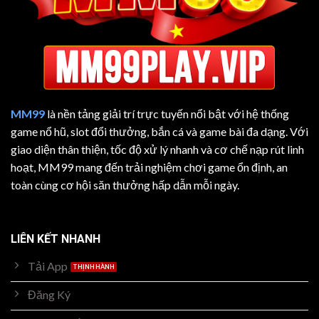
MM99
là nền tảng giải trí trực tuyến nổi bật với hệ thống
game nổ hũ, slot đổi thưởng, bắn cá và game bài đa dạng. Với
giao diện thân thiện, tốc độ xử lý nhanh và cơ chế nạp rút linh
hoạt, MM99 mang đến trải nghiệm chơi game ổn định, an
toàn cùng cơ hội săn thưởng hấp dẫn mỗi ngày.
LIÊN KẾT NHANH
Tải App
Đăng Ký