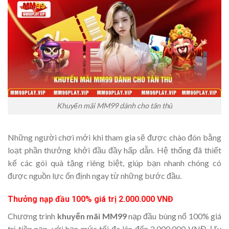
Khuyến mãi MM99 dành cho tân thủ
Những người chơi mới khi tham gia sẽ được chào đón bằng
loạt phần thưởng khởi đầu đầy hấp dẫn. Hệ thống đã thiết
kế các gói quà tặng riêng biệt, giúp bạn nhanh chóng có
được nguồn lực ổn định ngay từ những bước đầu.
Thưởng nạp đầu 100% giá trị 2.000.000 VNĐ
Chương trình
khuyến mãi MM99
nạp đầu bùng nổ 100% giá
trị tiền nạp, với hạn mức tối đa lên đến 2.000.000 VNĐ. Ưu