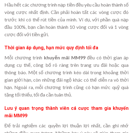
Hầu hết các chương trình nạp tiền đều yêu cầu hoàn thành số
vòng cược nhất định. Cần phải hoàn tất các vòng cược đó
trước khi có thể rút tiền của mình. Ví dụ, với phần quà nạp
đầu 100%, bạn cần hoàn thành 10 vòng cược đối và 1 vòng
cược đối với tiền gửi.
Thời gian áp dụng, hạn mức quy định tối đa
Mỗi chương trình
khuyến mãi MM99
đều có thời gian áp
dụng cụ thể, công bố rõ ràng trên trang ưu đãi hoặc qua
thông báo. Một số chương trình kéo dài trong khoảng thời
gian giới hạn, còn những đãi ngộ khác có thể diễn ra vô thời
hạn. Ngoài ra, mỗi chương trình cũng có hạn mức quỹ quà
tặng tối thiểu, tối đa cần tuân thủ.
Lưu ý quan trọng thành viên cá cược tham gia khuyến
mãi MM99
Để trải nghiệm các quyền lợi thuận lợi nhất, cần ghi nhớ
những điều quan trọng. Những lưu ý này sẽ giúp tham gia