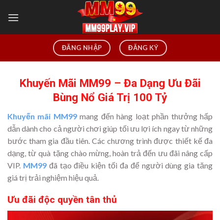
Chuyển
đến
nội
dung
ĐĂNG NHẬP
ĐĂNG KÝ
Khuyến Mãi MM99 – Đa Dạng Ưu Đãi
Bùng Nổ Giá Trị 100 Tỷ
Khuyến mãi MM99
mang đến hàng loạt phần thưởng hấp
dẫn dành cho cả người chơi giúp tối ưu lợi ích ngay từ những
bước tham gia đầu tiên. Các chương trình được thiết kế đa
dạng, từ quà tặng chào mừng, hoàn trả đến ưu đãi nâng cấp
VIP.
MM99
đã tạo điều kiện tối đa để người dùng gia tăng
giá trị trải nghiệm hiệu quả.
Ưu đãi độc quyền tân thủ