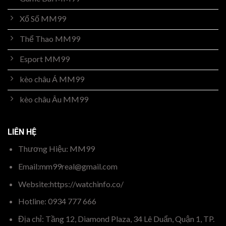
Xổ Số MM99
Thể Thao MM99
Esport MM99
kèo châu Á MM99
kèo châu Âu MM99
LIÊN HỆ
Thương Hiệu: MM99
Email:
mm99real@gmail.com
Website:https://watchinfo.co/
Hotline:
0934 777 666
Địa chỉ: Tầng 12, Diamond Plaza, 34 Lê Duẩn, Quận 1, TP.