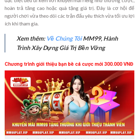
đặc biệt đều đi kèm với khuyến mãi riêng như thưởng cược,
hoàn trả tăng cao hoặc quà tặng giá trị. Đây là cơ hội để
người chơi vừa theo dõi các trận đấu yêu thích vừa tối ưu lợi
ích khi tham gia.
Xem thêm:
Về Chúng Tôi
MM99, Hành
Trình Xây Dựng Giá Trị Bền Vững
Chương trình giới thiệu bạn bè cá cược mới 300.000 VNĐ