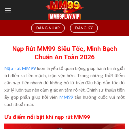
Chuyển
đến
nội
dung
ĐĂNG NHẬP
ĐĂNG KÝ
Nạp Rút MM99 Siêu Tốc, Minh Bạch
Chuẩn An Toàn 2026
Nạp rút MM99
luôn là yếu tố quan trọng giúp hành trình giải
trí diễn ra liền mạch, trọn vẹn hơn. Trong những thời điểm
cần nạp tiền nhanh để không bỏ lỡ trận đấu hấp dẫn tốc độ
xử lý luôn tạo nên cảm giác an tâm rõ rệt. Chính sự thuận tiện
ấy góp phần giúp hội viên
MM99
tận hưởng cuộc vui một
cách thoải mái.
Ưu điểm nổi bật khi nạp rút MM99