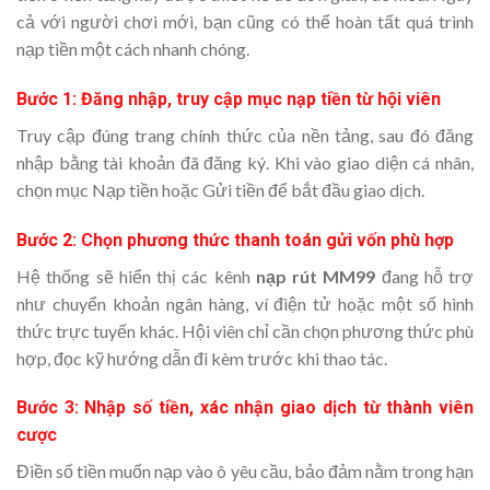
cả với người chơi mới, bạn cũng có thể hoàn tất quá trình
nạp tiền một cách nhanh chóng.
Bước 1: Đăng nhập, truy cập mục nạp tiền từ hội viên
Truy cập đúng trang chính thức của nền tảng, sau đó đăng
nhập bằng tài khoản đã đăng ký. Khi vào giao diện cá nhân,
chọn mục Nạp tiền hoặc Gửi tiền để bắt đầu giao dịch.
Bước 2: Chọn phương thức thanh toán gửi vốn phù hợp
Hệ thống sẽ hiển thị các kênh
nạp rút MM99
đang hỗ trợ
như chuyển khoản ngân hàng, ví điện tử hoặc một số hình
thức trực tuyến khác. Hội viên chỉ cần chọn phương thức phù
hợp, đọc kỹ hướng dẫn đi kèm trước khi thao tác.
Bước 3: Nhập số tiền, xác nhận giao dịch từ thành viên
cược
Điền số tiền muốn nạp vào ô yêu cầu, bảo đảm nằm trong hạn