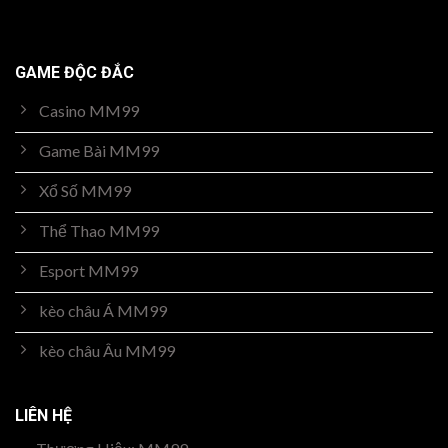
GAME ĐỘC ĐẮC
Casino MM99
Game Bài MM99
Xổ Số MM99
Thể Thao MM99
Esport MM99
kèo châu Á MM99
kèo châu Âu MM99
LIÊN HỆ