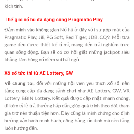
kịch tính.
Thế giới nổ hũ đa dạng cùng Pragmatic Play
Đắm mình vào không gian Nổ hũ ở đây với sự góp mặt của
Pragmatic Play, Jili, PG Soft, Red Tiger, JDB, CQ9. Mỗi tựa
game đều được thiết kế tỉ mỉ, mang đến trải nghiệm trực
quan sống động. Bạn sẽ có cơ hội giật những jackpot siêu
khủng, làm bùng nổ niềm vui bất ngờ.
Xổ số tức thì từ AE Lottery, GW
Về chúng tôi,
đối với những hội viên yêu thích Xổ số, nền
tảng cung cấp đa dạng sảnh chơi như AE Lottery, GW, VR
Lottery, BBIN Lottery. Kết quả được cập nhật nhanh chóng,
đi kèm tỷ lệ trả thưởng hấp dẫn, giúp quá trình theo dõi, tham
gia trở nên thuận tiện hơn. Đây cũng là minh chứng cho định
hướng vận hành minh bạch, công bằng, ổn định mà nền tảng
luôn hướng đến.