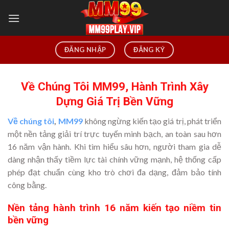
Chuyển
đến
nội
dung
ĐĂNG NHẬP
ĐĂNG KÝ
Về Chúng Tôi MM99, Hành Trình Xây
Dựng Giá Trị Bền Vững
Về chúng tôi
,
MM99
không ngừng kiến tạo giá trị, phát triển
một nền tảng giải trí trực tuyến minh bạch, an toàn sau hơn
16 năm vận hành. Khi tìm hiểu sâu hơn, người tham gia dễ
dàng nhận thấy tiềm lực tài chính vững mạnh, hệ thống cấp
phép đạt chuẩn cùng kho trò chơi đa dạng, đảm bảo tính
công bằng.
Nền tảng hành trình 16 năm kiến tạo niềm tin
bền vững