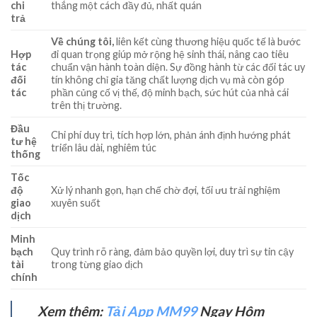
chi
thắng một cách đầy đủ, nhất quán
trả
Về chúng tôi,
liên kết cùng thương hiệu quốc tế là bước
Hợp
đi quan trọng giúp mở rộng hệ sinh thái, nâng cao tiêu
tác
chuẩn vận hành toàn diện. Sự đồng hành từ các đối tác uy
đối
tín không chỉ gia tăng chất lượng dịch vụ mà còn góp
tác
phần củng cố vị thế, độ minh bạch, sức hút của nhà cái
trên thị trường.
Đầu
Chi phí duy trì, tích hợp lớn, phản ánh định hướng phát
tư hệ
triển lâu dài, nghiêm túc
thống
Tốc
độ
Xử lý nhanh gọn, hạn chế chờ đợi, tối ưu trải nghiệm
giao
xuyên suốt
dịch
Minh
bạch
Quy trình rõ ràng, đảm bảo quyền lợi, duy trì sự tin cậy
tài
trong từng giao dịch
chính
Xem thêm:
Tải App MM99
Ngay Hôm