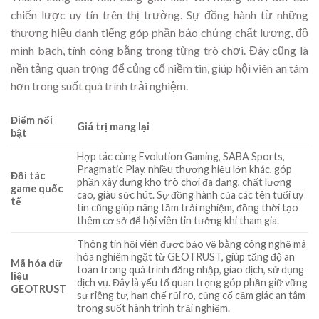
chiến lược uy tín trên thị trường. Sự đồng hành từ những
thương hiệu danh tiếng góp phần bảo chứng chất lượng, độ
minh bạch, tính công bằng trong từng trò chơi. Đây cũng là
nền tảng quan trọng để củng cố niềm tin, giúp hội viên an tâm
hơn trong suốt quá trình trải nghiệm.
Điểm nổi
Giá trị mang lại
bật
Hợp tác cùng Evolution Gaming, SABA Sports,
Pragmatic Play, nhiều thương hiệu lớn khác, góp
Đối tác
phần xây dựng kho trò chơi đa dạng, chất lượng
game quốc
cao, giàu sức hút. Sự đồng hành của các tên tuổi uy
tế
tín cũng giúp nâng tầm trải nghiệm, đồng thời tạo
thêm cơ sở để hội viên tin tưởng khi tham gia.
Thông tin hội viên được bảo vệ bằng công nghệ mã
hóa nghiêm ngặt từ GEOTRUST, giúp tăng độ an
Mã hóa dữ
toàn trong quá trình đăng nhập, giao dịch, sử dụng
liệu
dịch vụ. Đây là yếu tố quan trọng góp phần giữ vững
GEOTRUST
sự riêng tư, hạn chế rủi ro, củng cố cảm giác an tâm
trong suốt hành trình trải nghiệm.