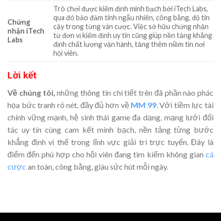
Trò chơi được kiểm định minh bạch bởi iTech Labs,
qua đó bảo đảm tính ngẫu nhiên, công bằng, độ tin
Chứng
cậy trong từng ván cược. Việc sở hữu chứng nhận
nhận iTech
từ đơn vị kiểm định uy tín cũng giúp nền tảng khẳng
Labs
định chất lượng vận hành, tăng thêm niềm tin nơi
hội viên.
Lời kết
Về chúng tôi,
những thông tin chi tiết trên đã phần nào phác
họa bức tranh rõ nét, đầy đủ hơn về
MM 99
. Với tiềm lực tài
chính vững mạnh, hệ sinh thái game đa dạng, mạng lưới đối
tác uy tín cùng cam kết minh bạch, nền tảng từng bước
khẳng định vị thế trong lĩnh vực giải trí trực tuyến. Đây là
điểm đến phù hợp cho hội viên đang tìm kiếm không gian
cá
cược
an toàn, công bằng, giàu sức hút mỗi ngày.