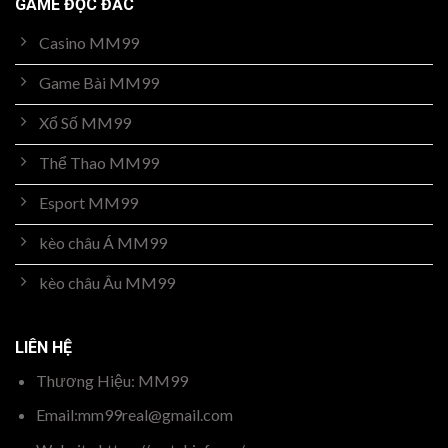
GAME ĐỘC ĐẮC
Casino MM99
Game Bài MM99
Xổ Số MM99
Thể Thao MM99
Esport MM99
kèo châu Á MM99
kèo châu Âu MM99
LIÊN HỆ
Thương Hiệu: MM99
Email:
mm99real@gmail.com