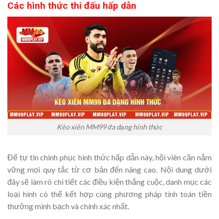
Các hình thức thi đấu hấp dẫn
Kèo xiên MM99 đa dạng hình thức
Để tự tin chinh phục hình thức hấp dẫn này, hội viên cần nắm
vững mọi quy tắc từ cơ bản đến nâng cao. Nội dung dưới
đây sẽ làm rõ chi tiết các điều kiện thắng cuộc, danh mục các
loại hình có thể kết hợp cùng phương pháp tính toán tiền
thưởng minh bạch và chính xác nhất.