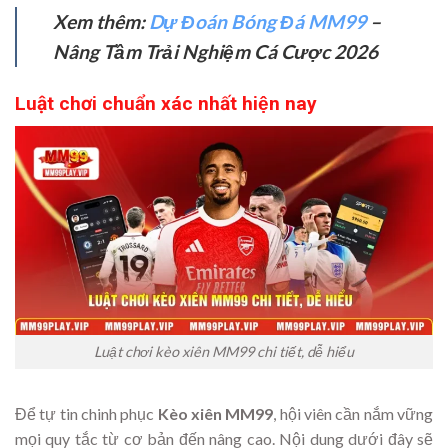
Xem thêm:
Dự Đoán Bóng Đá MM99
–
Nâng Tầm Trải Nghiệm Cá Cược 2026
Luật chơi chuẩn xác nhất hiện nay
Luật chơi kèo xiên MM99 chi tiết, dễ hiểu
Để tự tin chinh phục
Kèo xiên MM99
, hội viên cần nắm vững
mọi quy tắc từ cơ bản đến nâng cao. Nội dung dưới đây sẽ