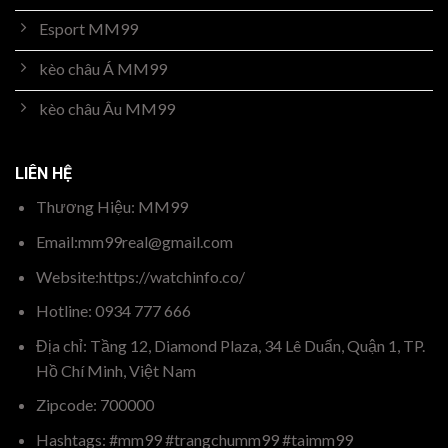
Esport MM99
kèo châu Á MM99
kèo châu Âu MM99
LIÊN HỆ
Thương Hiệu: MM99
Email:
mm99real@gmail.com
Website:https://watchinfo.co/
Hotline:
0934 777 666
Địa chỉ: Tầng 12, Diamond Plaza, 34 Lê Duẩn, Quận 1, TP.
Hồ Chí Minh, Việt Nam
Zipcode: 700000
Hashtags:
#mm99 #trangchumm99 #taimm99