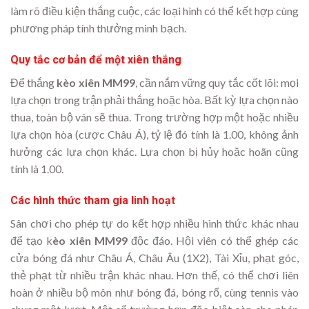
làm rõ điều kiện thắng cuộc, các loại hình có thể kết hợp cùng
phương pháp tính thưởng minh bạch.
Quy tắc cơ bản để một xiên thắng
Để thắng
kèo xiên MM99
, cần nắm vững quy tắc cốt lõi: mọi
lựa chọn trong trận phải thắng hoặc hòa. Bất kỳ lựa chọn nào
thua, toàn bộ ván sẽ thua. Trong trường hợp một hoặc nhiều
lựa chọn hòa (cược Châu Á), tỷ lệ đó tính là 1.00, không ảnh
hưởng các lựa chọn khác. Lựa chọn bị hủy hoặc hoãn cũng
tính là 1.00.
Các hình thức tham gia linh hoạt
Sân chơi cho phép tự do kết hợp nhiều hình thức khác nhau
để tạo k
èo xiên MM99
độc đáo. Hội viên có thể ghép các
cửa bóng đá như Châu Á, Châu Âu (1X2), Tài Xỉu, phạt góc,
thẻ phạt từ nhiều trận khác nhau. Hơn thế, có thể chơi liên
hoàn ở nhiều bộ môn như bóng đá, bóng rổ, cùng tennis vào