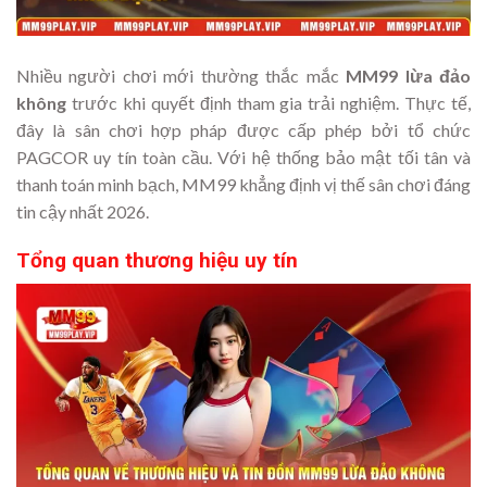
Nhiều người chơi mới thường thắc mắc
MM99 lừa đảo
không
trước khi quyết định tham gia trải nghiệm. Thực tế,
đây là sân chơi hợp pháp được cấp phép bởi tổ chức
PAGCOR uy tín toàn cầu. Với hệ thống bảo mật tối tân và
thanh toán minh bạch, MM99 khẳng định vị thế sân chơi đáng
tin cậy nhất 2026.
Tổng quan thương hiệu uy tín