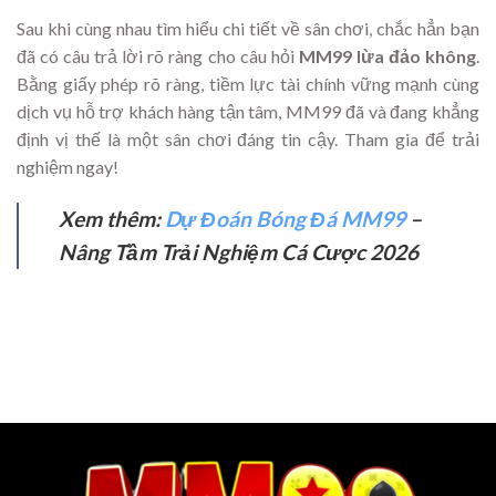
Sau khi cùng nhau tìm hiểu chi tiết về sân chơi, chắc hẳn bạn
đã có câu trả lời rõ ràng cho câu hỏi
MM99 lừa đảo không
.
Bằng giấy phép rõ ràng, tiềm lực tài chính vững mạnh cùng
dịch vụ hỗ trợ khách hàng tận tâm, MM99 đã và đang khẳng
định vị thế là một sân chơi đáng tin cậy. Tham gia để trải
nghiệm ngay!
Xem thêm:
Dự Đoán Bóng Đá MM99
–
Nâng Tầm Trải Nghiệm Cá Cược 2026