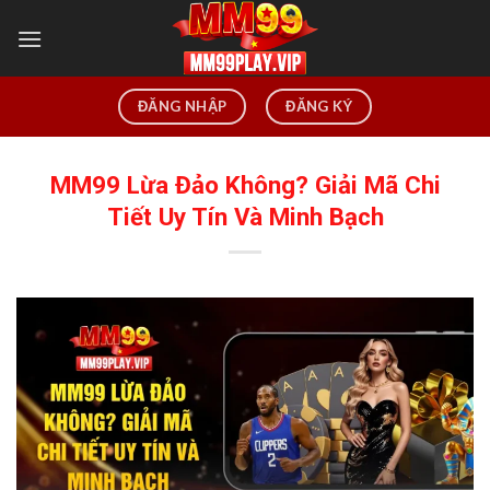
Chuyển
đến
nội
dung
ĐĂNG NHẬP
ĐĂNG KÝ
MM99 Lừa Đảo Không? Giải Mã Chi
Tiết Uy Tín Và Minh Bạch